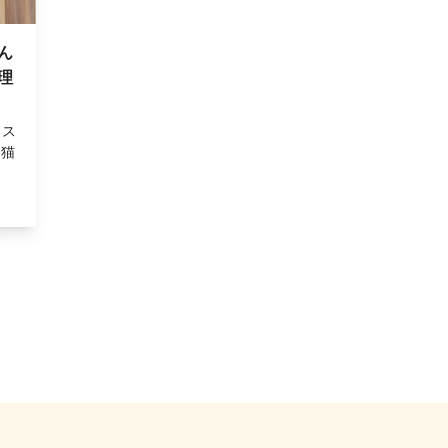
ん
理
ウス
「猫