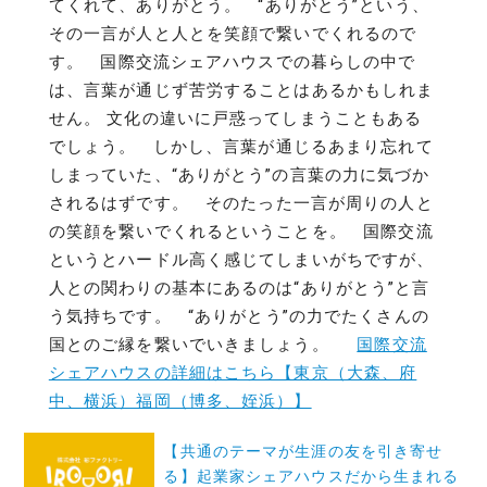
てくれて、ありがとう。 “ありがとう”という、
その一言が人と人とを笑顔で繋いでくれるので
す。 国際交流シェアハウスでの暮らしの中で
は、言葉が通じず苦労することはあるかもしれま
せん。 文化の違いに戸惑ってしまうこともある
でしょう。 しかし、言葉が通じるあまり忘れて
しまっていた、“ありがとう”の言葉の力に気づか
されるはずです。 そのたった一言が周りの人と
の笑顔を繋いでくれるということを。 国際交流
というとハードル高く感じてしまいがちですが、
人との関わりの基本にあるのは“ありがとう”と言
う気持ちです。 “ありがとう”の力でたくさんの
国とのご縁を繋いでいきましょう。
国際交流
シェアハウスの詳細はこちら【東京（大森、府
中、横浜）福岡（博多、姪浜）】
投
【共通のテーマが生涯の友を引き寄せ
稿
る】起業家シェアハウスだから生まれる