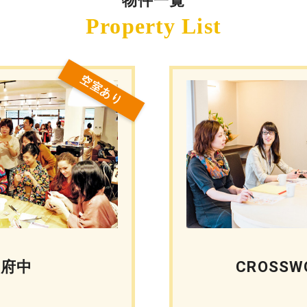
物件一覧
空室あり
L府中
CROSSW