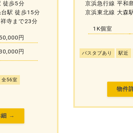
 徒歩5分
京浜急行線 平和島
台駅 徒歩15分
京浜東北線 大森駅
吉祥寺まで23分
1K個室
50,000円
30,000円
バスタブあり
駅近
全56室
物件詳
細 →