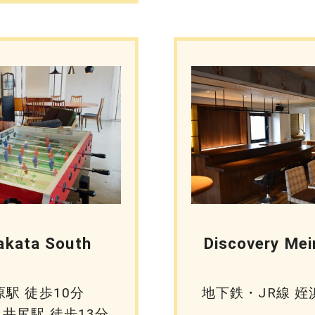
akata South
Discovery Me
原駅 徒歩10分
地下鉄・JR線 姪
井尻駅 徒歩13分