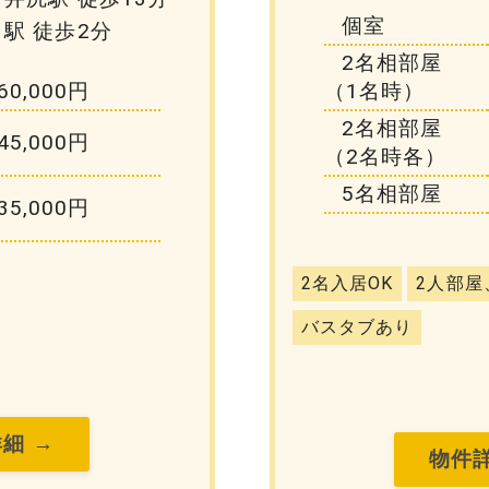
個室
駅 徒歩2分
2名相部屋
60,000円
（1名時）
2名相部屋
45,000円
（2名時各）
5名相部屋
35,000円
2名入居OK
2人部屋
バスタブあり
細 →
物件詳