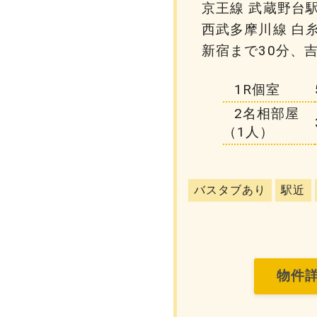
京王線 武蔵野台駅
西武多摩川線 白糸
新宿まで30分、
1R個室
2名相部屋
（1人）
バスタブあり
駅近
物件詳