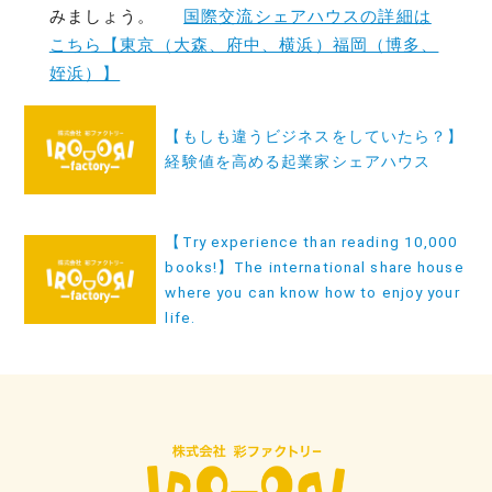
みましょう。
国際交流シェアハウスの詳細は
こちら【東京（大森、府中、横浜）福岡（博多、
姪浜）】
投
【もしも違うビジネスをしていたら？】
稿
経験値を高める起業家シェアハウス
ナ
ビ
【Try experience than reading 10,000
ゲ
books!】The international share house
ー
where you can know how to enjoy your
life.
シ
ョ
ン