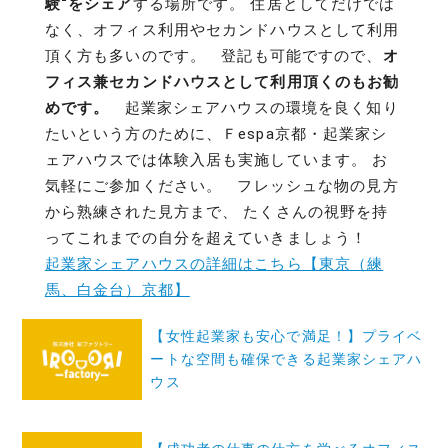
験“をシェア
する場所です。 住居としてだけでは
なく、オフィス利用やセカンドハウスとして利用
頂く方も多いのです。 登記も可能ですので、
オ
フィス兼セカンドハウスとして利用頂くのもお勧
めです。
起業家シェアハウスの環境を良く知り
たいという方のために、Ｆespa京都・起業家シ
ェアハウスでは体験入居も実施しています。 お
気軽にご参加ください。 フレッシュな物の見方
から熟練された見方まで、 たくさんの視野を持
ってこれまでの自分を超えていきましょう！
起業家シェアハウスの詳細はこちら【東京（練
馬、白金台）京都】
投
【女性起業家も安心で満足！】プライベ
稿
ートな空間も確保できる起業家シェアハ
ナ
ウス
ビ