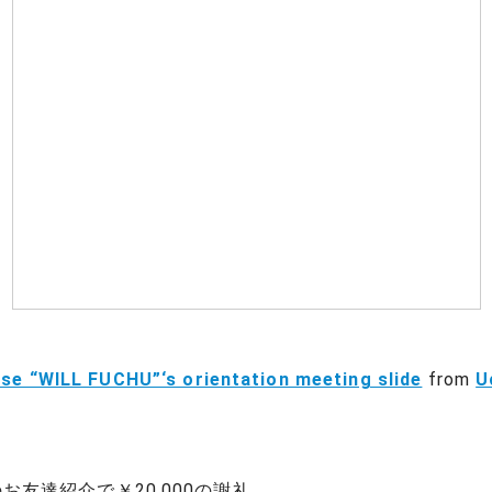
use “WILL FUCHU”‘s orientation meeting slide
from
U
お友達紹介で￥20,000の謝礼