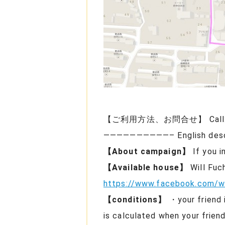
【ご利用方法、お問合せ】 Call:07064
——————————– English descr
【About campaign】
If you i
【Available house】
Will Fu
https://www.facebook.com/wil
【conditions】
・your friend 
is calculated when your frien