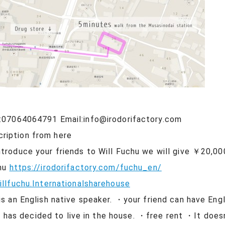
064791 Email:info@irodorifactory.com
iption from here
ntroduce your friends to Will Fuchu we will give ￥20,0
chu
https://irodorifactory.com/fuchu_en/
lfuchu.Internationalsharehouse
is an English native speaker. ・your friend can have En
d has decided to live in the house. ・free rent ・It doe