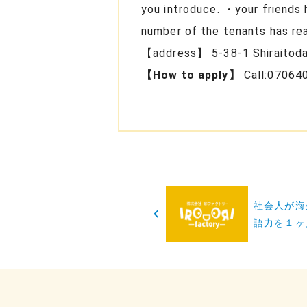
you introduce. ・your friends 
number of the tenants has re
【address】 5-38-1 Shiraitodai
【How to apply】
Call:070640
投
社会人が海
稿
語力を１ヶ
ナ
ビ
ゲ