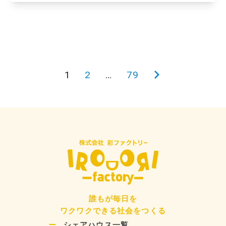
投
1
2
…
79
次
稿
の
の
ペ
ペ
ー
ー
ジ
ジ
送
り
誰もが毎日を
ワクワクできる社会をつくる
シェアハウス一覧