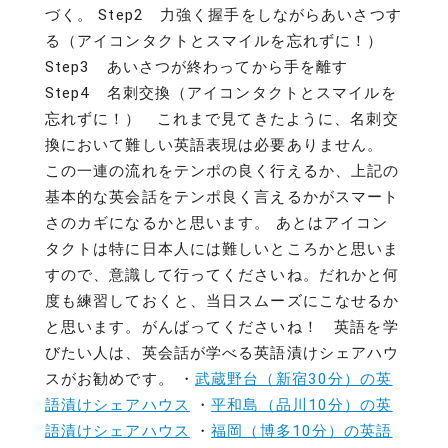
づく。 Step2 力強く握手をしながらあいさつす
る（アイコンタクトとスマイルを忘れずに！）
Step3 あいさつが終わってから手を離す
Step4 名刺交換（アイコンタクトとスマイルを
忘れずに！） これまで見てきたように、名刺交
換において難しい英語表現は必要ありません。
この一連の流れをテンポの良く行えるか、上記の
基本的な英会話をテンポ良く言えるかがスマート
さのカギになるかと思います。 あとはアイコン
タクトは特に日本人には難しいところかと思いま
すので、意識して行ってくださいね。だれかと何
度も練習しておくと、当日スムーズにこなせるか
と思います。がんばってくださいね！ 英語を学
びたい人は、英会話が学べる英語漬けシェアハウ
スがお勧めです。 ・
武蔵野台（新宿30分）の英
語漬けシェアハウス
・
平和島（品川10分）の英
語漬けシェアハウス
・
福岡（博多10分）の英語