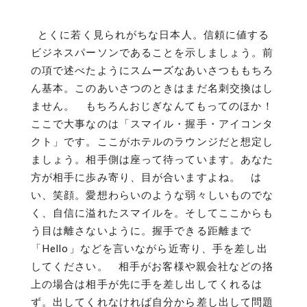
とくに若く見られがちな日本人。信頼に値する
ビジネスパーソンであることを示しましょう。前
の項で述べたようにスムーズなあいさつももちろ
ん基本。このあいさつのときはまだ名刺交換はし
ません。 もちろんおじぎなんてもってのほか！
ここで大事なのは「スマイル・握手・アイコンタ
クト」です。ここがホテルのラウンジだと想定し
ましょう。相手側は座って待っています。あなた
方が相手に歩み寄り、目が合いますよね。 は
い、笑顔。愛想わらいのような弱々しいものでな
く、自信に溢れたスマイルを。そしてここからも
う目は離さないように。握手できる距離まで
「Hello」などを言いながら近寄り、手を差し出
してください。 相手がお客様や親会社などの挌
上の場合は相手が先に手を差し出してくれるは
ず。出してくれなければ自分から差し出して問題