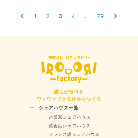
投
前
1
2
3
4
…
79
次
稿
の
の
の
ペ
ペ
ペ
ー
ー
ー
ジ
ジ
ジ
送
り
誰もが毎日を
ワクワクできる社会をつくる
シェアハウス一覧
起業家シェアハウス
英会話シェアハウス
フランス語シェアハウス