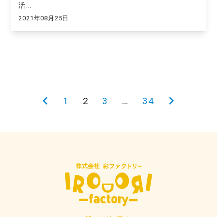
活...
2021年08月25日
投
前
1
2
3
…
34
次
稿
の
の
の
ペ
ペ
ペ
ー
ー
ー
ジ
ジ
ジ
送
り