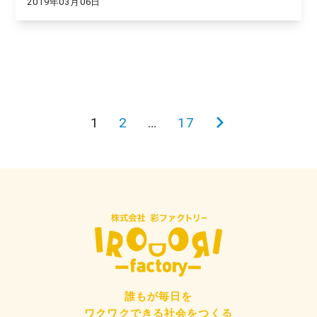
2019年03月06日
投
1
2
…
17
次
稿
の
の
ペ
ペ
ー
ー
ジ
ジ
送
り
誰もが毎日を
ワクワクできる社会をつくる