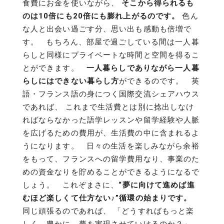
食費にお金を使いながら、
そこから得られるも
のは10倍にも20倍にも膨れ上がるのです。
色ん
な人と出会い過ごす分、思い出も感動も倍増で
す。 もちろん、部屋で過ごしている間は一人暮
らしと同様にプライベートな時間と空間を得るこ
とができます。
一人暮らしでありながら一人暮
らしにはできない暮らし方
ができるのです。 英
語・フランス語の身につく国際交流シェアハウス
であれば、 これまで生活費とは別に捻出しなけ
ればならなかった語学レッスンや留学経験や人脈
を広げるための費用が、生活費の中に含まれるよ
うになります。 日々の生活を楽しみながら余裕
をもって、フランスへの留学費用なり、事業のた
めの資金なりを貯めることができるようになるで
しょう。 これぞまさに、
“夢に向けて進めば進
むほど楽しくて仕方ない♪”循環の始まりです。
同じ頑張るのであれば、 「どうすればもっと楽
しく、豊かに、夢を実現させていけるのか？」