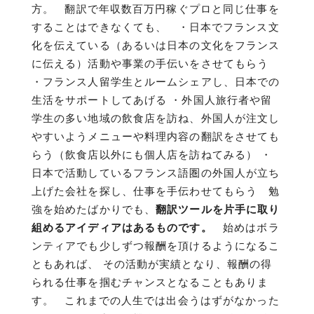
方。 翻訳で年収数百万円稼ぐプロと同じ仕事を
することはできなくても、 ・日本でフランス文
化を伝えている（あるいは日本の文化をフランス
に伝える）活動や事業の手伝いをさせてもらう
・フランス人留学生とルームシェアし、日本での
生活をサポートしてあげる ・外国人旅行者や留
学生の多い地域の飲食店を訪ね、外国人が注文し
やすいようメニューや料理内容の翻訳をさせても
らう（飲食店以外にも個人店を訪ねてみる） ・
日本で活動しているフランス語圏の外国人が立ち
上げた会社を探し、仕事を手伝わせてもらう 勉
強を始めたばかりでも、
翻訳ツールを片手に取り
組めるアイディアはあるものです。
始めはボラ
ンティアでも少しずつ報酬を頂けるようになるこ
ともあれば、 その活動が実績となり、報酬の得
られる仕事を掴むチャンスとなることもありま
す。 これまでの人生では出会うはずがなかった