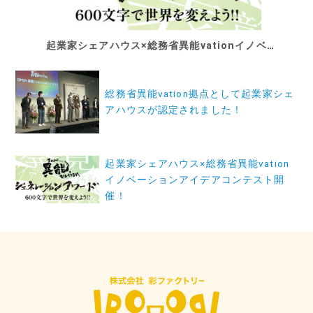
起業家シェアハウス×総務省異能vationイノベーションアイデアコンテスト開催！
投
稿
総務省異能vation拠点として起業家シェ
アハウスが認定されました！
ナ
ビ
ゲ
起業家シェアハウス×総務省異能vation
イノベーションアイデアコンテスト開
ー
催！
シ
ョ
ン