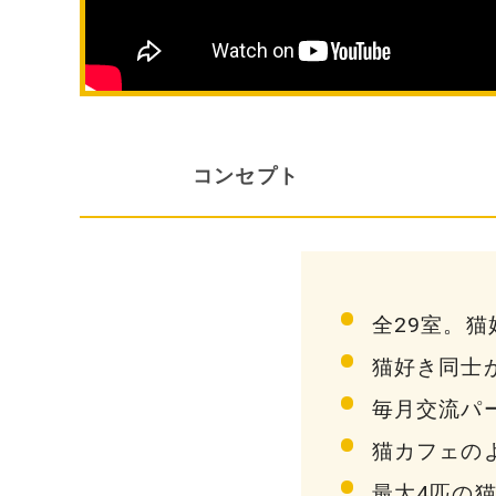
コンセプト
全29室。猫
猫好き同士
毎月交流パ
猫カフェの
最大4匹の