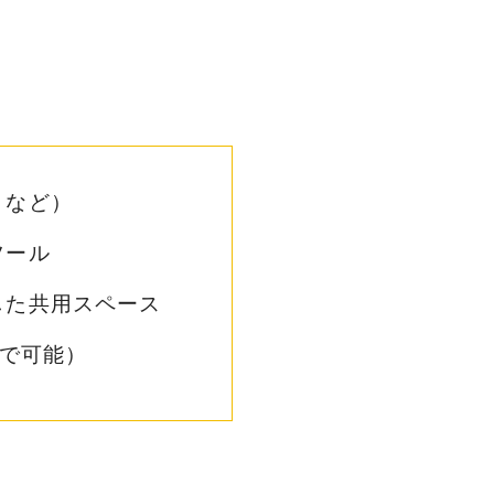
。
うなど）
ツール
した共用スペース
まで可能）