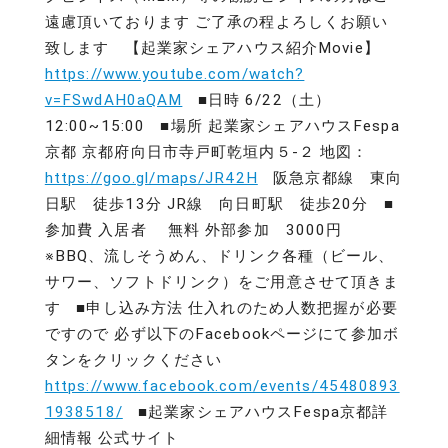
遠慮頂いております ご了承の程よろしくお願い
致します 【起業家シェアハウス紹介Movie】
https://www.youtube.com/watch?
v=FSwdAH0aQAM
■日時 6/22（土）
12:00~15:00 ■場所 起業家シェアハウスFespa
京都 京都府向日市寺戸町乾垣内５-２ 地図：
https://goo.gl/maps/JR42H
阪急京都線 東向
日駅 徒歩13分 JR線 向日町駅 徒歩20分 ■
参加費 入居者 無料 外部参加 3000円
※BBQ、流しそうめん、ドリンク各種（ビール、
サワー、ソフトドリンク）をご用意させて頂きま
す ■申し込み方法 仕入れのため人数把握が必要
ですので 必ず以下のFacebookページにて参加ボ
タンをクリックください
https://www.facebook.com/events/45480893
1938518/
■起業家シェアハウスFespa京都詳
細情報 公式サイト