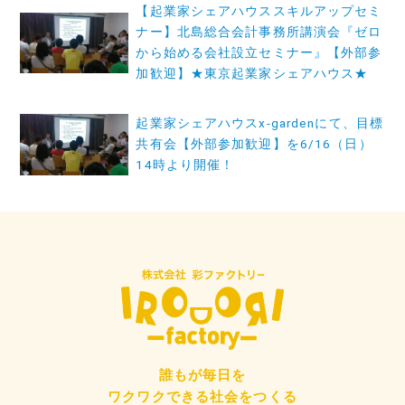
投
【起業家シェアハウススキルアップセミ
稿
ナー】北島総合会計事務所講演会『ゼロ
から始める会社設立セミナー』【外部参
ナ
加歓迎】★東京起業家シェアハウス★
ビ
ゲ
起業家シェアハウスx-gardenにて、目標
共有会【外部参加歓迎】を6/16（日）
ー
14時より開催！
シ
ョ
ン
誰もが毎日を
ワクワクできる社会をつくる