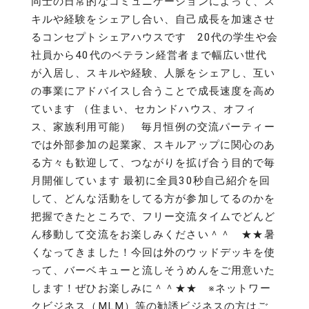
同士の日常的なコミュニケーションによって、ス
キルや経験をシェアし合い、自己成長を加速させ
るコンセプトシェアハウスです 20代の学生や会
社員から40代のベテラン経営者まで幅広い世代
が入居し、スキルや経験、人脈をシェアし、互い
の事業にアドバイスし合うことで成長速度を高め
ています （住まい、セカンドハウス、オフィ
ス、家族利用可能） 毎月恒例の交流パーティー
では外部参加の起業家、スキルアップに関心のあ
る方々も歓迎して、つながりを拡げ合う目的で毎
月開催しています 最初に全員30秒自己紹介を回
して、どんな活動をしてる方が参加してるのかを
把握できたところで、フリー交流タイムでどんど
ん移動して交流をお楽しみください＾＾ ★★暑
くなってきました！今回は外のウッドデッキを使
って、バーベキューと流しそうめんをご用意いた
します！ぜひお楽しみに＾＾★★ ※ネットワー
クビジネス（MLM）等の勧誘ビジネスの方はご