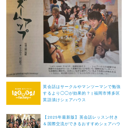
投
英会話はサークルやマンツーマンで勉強
稿
するより◯◯が効果的？ | 福岡市博多区
ナ
英語漬けシェアハウス
ビ
【2025年最新版】英会話レッスン付き
ゲ
＆国際交流ができるおすすめシェアハウ