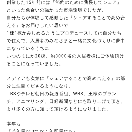
創業した15年前には『節約のために我慢してシェア』
といった色合いの強かった市場環境でしたが、
自分たちが体験して感動した『シェアすることで高め合
える』をお届けしたい思いで
1棟1棟かみしめるようにプロデュースしては自分たち
で住んで、入居者のみなさまと一緒に文化づくりに夢中
になっているうちに
いつのまにか20棟、約3000名の入居者様にご体験頂け
ることになっていました。
メディアも次第に『シェアすることで高め合える』の部
分に注目くださるようになり、
TBSやテレビ朝日の報道番組、WBS、王様のブラン
チ、アニマリング、日経新聞などにも取り上げて頂き、
より多くの方に知って頂けるようになりました。
本年も
『若年層だけでなく年配層にも』