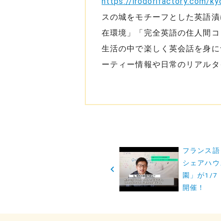
https://irodorifactory.com/ky
スの城をモチーフとした英語漬けシ
在環境」「完全英語の住人間コ
生活の中で楽しく英会話を身に
ーティー情報や日常のリアルタ
投
フランス語
シェアハウス
稿
園」が1/
ナ
開催！
ビ