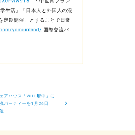
EvoXcFWw9T8
・中世南フラン
がら留学生活」「日本人と外国人の混
を定期開催」とすることで日常
.com/yomiuriland/
国際交流パ
ェアハウス「WILL府中」に
流パーティーを1月26日
催！