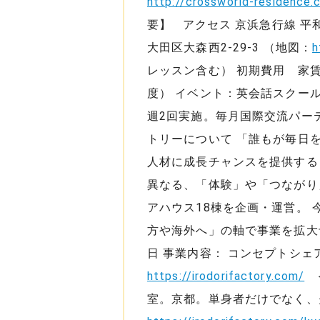
http://crossworld-residence.
要】 アクセス 京浜急行線 平
大田区大森西2-29-3 （地図：
h
レッスン含む） 初期費用 家賃1
度） イベント：英会話スクー
週2回実施。毎月国際交流パー
トリーについて 「誰もが毎日
人材に成長チャンスを提供する
異なる、「体験」や「つながり
アハウス18棟を企画・運営。
方や海外へ」の軸で事業を拡大予
日 事業内容： コンセプトシ
https://irodorifactory.com/
＜
室。京都。単身者だけでなく、