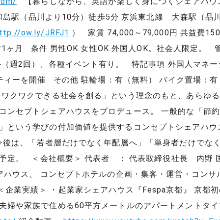
com/
【暮らしながら、英語が楽しく身につくシェアハウス「
和島駅（品川より10分）徒歩5分 京浜東北線 大森駅（品
ttp://ow.ly/JRFJ1
） 家賃 74,000～79,000円 共益費1
ヶ月 条件 男性OK 女性OK 外国人OK。社会人限定。 管
ル（週2回）、各種イベント有り。 特記事項 外国人マネ
ティーを開催 その他 駐輪場：有（無料） バイク置場：有
をワクワクできる社会を創る」という理念のもと、あらゆ
コンセプトシェアハウスをプロデュース。 一般的な「節
」という学びの付加価値を提供するコンセプトシェアハウ
 今後は、「若者層だけでなく年配層へ」「単身者だけでな
定。 ＜会社概要＞ 代表者 ： 代表取締役社長 内野 匡裕
ェアハウス、 コンセプトホテルの企画・集客・運営・コンサ
企業実績＞ ・起業家シェアハウス『Fespa京都』 京都初
夫婦や家族で住める60平方メートルのアパートメントタイ