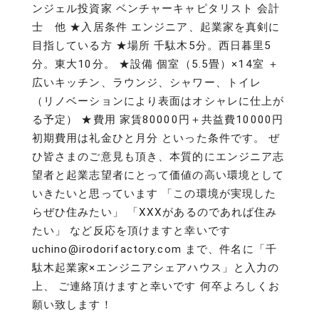
ンジェル投資家 ベンチャーキャピタリスト 会計
士 他 ★入居条件 エンジニア、起業家を真剣に
目指している方 ★場所 千駄木5分。西日暮里5
分。東大10分。 ★設備 個室（5.5畳）×14室 ＋
広いキッチン、ラウンジ、シャワー、トイレ
（リノベーションにより表面はオシャレに仕上が
る予定） ★費用 家賃80000円＋共益費10000円
初期費用は礼金ひと月分 といった条件です。 ぜ
ひ皆さまのご意見も頂き、本質的にエンジニア志
望者と起業志望者にとって価値の高い環境として
いきたいと思っています 「この環境が実現した
らぜひ住みたい」 「XXXがあるのであれば住み
たい」 など反応を頂けますと幸いです
uchino@irodorifactory.com まで、件名に「千
駄木起業家×エンジニアシェアハウス」と入力の
上、 ご連絡頂けますと幸いです 何卒よろしくお
願い致します！