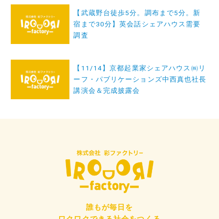
投
【武蔵野台徒歩5分。調布まで5分。新
稿
宿まで30分】英会話シェアハウス需要
ナ
調査
ビ
ゲ
【11/14】京都起業家シェアハウス㈱リ
ーフ・パブリケーションズ中西真也社長
ー
講演会＆完成披露会
シ
ョ
ン
誰もが毎日を
ワクワクできる社会をつくる