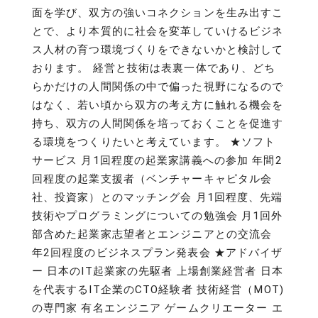
面を学び、双方の強いコネクションを生み出すこ
とで、より本質的に社会を変革していけるビジネ
ス人材の育つ環境づくりをできないかと検討して
おります。 経営と技術は表裏一体であり、どち
らかだけの人間関係の中で偏った視野になるので
はなく、若い頃から双方の考え方に触れる機会を
持ち、双方の人間関係を培っておくことを促進す
る環境をつくりたいと考えています。 ★ソフト
サービス 月1回程度の起業家講義への参加 年間2
回程度の起業支援者（ベンチャーキャピタル会
社、投資家）とのマッチング会 月1回程度、先端
技術やプログラミングについての勉強会 月1回外
部含めた起業家志望者とエンジニアとの交流会
年2回程度のビジネスプラン発表会 ★アドバイザ
ー 日本のIT起業家の先駆者 上場創業経営者 日本
を代表するIT企業のCTO経験者 技術経営（MOT)
の専門家 有名エンジニア ゲームクリエーター エ