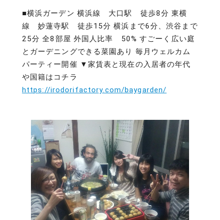
■横浜ガーデン 横浜線 大口駅 徒歩8分 東横
線 妙蓮寺駅 徒歩15分 横浜まで6分、渋谷まで
25分 全8部屋 外国人比率 50% すごーく広い庭
とガーデニングできる菜園あり 毎月ウェルカム
パーティー開催 ▼家賃表と現在の入居者の年代
や国籍はコチラ
https://irodorifactory.com/baygarden/