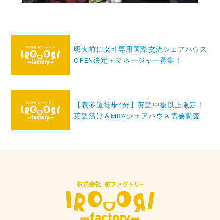
投
明大前に女性専用国際交流シェアハウス
稿
OPEN決定＋マネージャー募集！
ナ
ビ
ゲ
【表参道徒歩4分】英語中級以上限定！
ー
英語漬け＆MBAシェアハウス需要調査
シ
ョ
ン