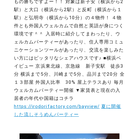
もの勝ちですよー！！ 対象は新子安（横浜から2
駅）と大口（横浜から2駅）と反町（横浜から１
駅）と弘明寺（横浜から10分）の４物件！ ４物
件とも外国人ウェルカムで自然と英語が身につく
環境です＾＾ 入居時に紹介してまわったり、ウ
ェルカムパーティーがあったり、住人専用コミュ
ニケーションツールがあったり、交流を楽しみた
い方にはピッタリなシェアハウスです♪ ■横浜ベ
イビュー 京浜東北線、京急線 新子安駅 徒歩3
分 横浜まで5分、川崎まで5分、品川まで20分 全
１３部屋 外国人比率 30% 屋上テラスあり 毎月
ウェルカムパーティー開催 ▼家賃表と現在の入
居者の年代や国籍はコチラ
https://irodorifactory.com/bayview/
夏に開催
した流しそうめんパーティー