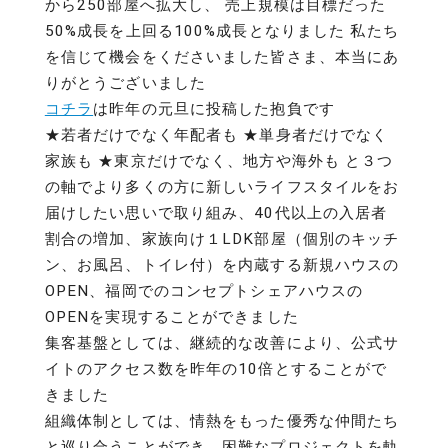
から250部屋へ拡大し、 売上規模は目標だった
50%成長を上回る100%成長となりました 私たち
を信じて機会をくださいました皆さま、本当にあ
りがとうございました
コチラ
は昨年の元旦に投稿した抱負です
★若者だけでなく年配者も ★単身者だけでなく
家族も ★東京だけでなく、地方や海外も と３つ
の軸でより多くの方に新しいライフスタイルをお
届けしたい思いで取り組み、40代以上の入居者
割合の増加、家族向け１LDK部屋（個別のキッチ
ン、お風呂、トイレ付）を内蔵する新規ハウスの
OPEN、福岡でのコンセプトシェアハウスの
OPENを実現することができました
集客基盤としては、継続的な改善により、公式サ
イトのアクセス数を昨年の10倍とすることがで
きました
組織体制としては、情熱をもった優秀な仲間たち
と巡り合うことができ、困難なプロジェクトを軌