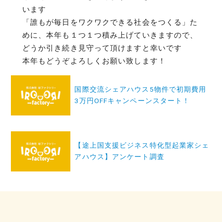
います
「誰もが毎日をワクワクできる社会をつくる」た
めに、本年も１つ１つ積み上げていきますので、
どうか引き続き見守って頂けますと幸いです
本年もどうぞよろしくお願い致します！
投
国際交流シェアハウス5物件で初期費用
稿
3万円OFFキャンペーンスタート！
ナ
ビ
ゲ
【途上国支援ビジネス特化型起業家シェ
ー
アハウス】アンケート調査
シ
ョ
ン