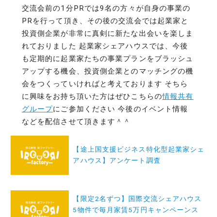
交流会前の1分PRでは9名の方々が自身の事業の
PRを行って頂き、その後の交流会では起業家と
投資側企業が非常に真剣に新たな出会いを楽しま
れておりました 起業家シェアハウスでは、今後
も定期的に起業家たちの事業プランをブラッシュ
アップする機会、投資側企業とのマッチングの機
会をつくっていければと考えております そちら
に興味をお持ち頂いた方はぜひこちらの
情報共有
グループ
にご参加ください 今後のイベント情報
などを配信させて頂きます＾＾
投
【途上国支援ビジネス特化型起業家シェ
稿
アハウス】アンケート調査
ナ
ビ
ゲ
【限定2名ずつ】国際交流シェアハウス
5物件で毎月家賃5万円キャンペーンス
ー