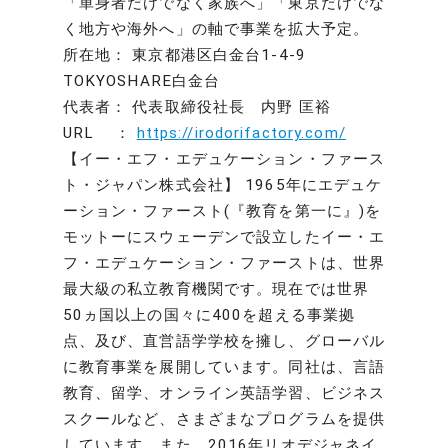
「単身者だけでなく家族へ」「東京だけでな
く地方や海外へ」の軸で事業を拡大予定。
所在地： 東京都港区白金台1-4-9
TOKYOSHARE白金台
代表者： 代表取締役社長 内野 匡裕
URL ：
https://irodorifactory.com/
【イー・エフ・エデュケーション・ファース
ト・ジャパン株式会社】 1965年にエデュケ
ーション・ファースト(『教育を第一に』)を
モットーにスウェーデンで設立したイー・エ
フ・エデュケーション・ファーストは、世界
最大級の私立教育機関です。現在では世界
50ヵ国以上の国々に400を超える事業拠
点、及び、直営語学学校を擁し、グローバル
に教育事業を展開しています。同社は、言語
教育、留学、オンライン英語学習、ビジネス
スクールなど、さまざまなプログラムを提供
しています。また、2016年リオデジャネイ