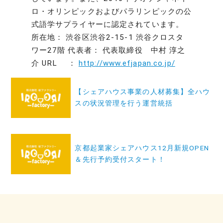
ロ・オリンピックおよびパラリンピックの公
式語学サプライヤーに認定されています。
所在地： 渋谷区渋谷2-15-1 渋谷クロスタ
ワー27階 代表者： 代表取締役 中村 淳之
介 URL ：
http://www.efjapan.co.jp/
投
【シェアハウス事業の人材募集】全ハウ
稿
スの状況管理を行う運営統括
ナ
ビ
ゲ
京都起業家シェアハウス12月新規OPEN
ー
＆先行予約受付スタート！
シ
ョ
ン