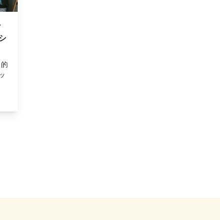
ン
シ
常的
ッ