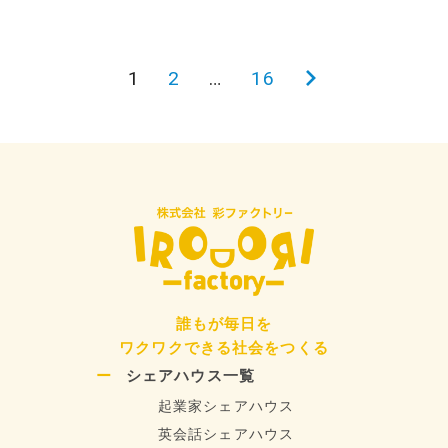
投
1
2
…
16
次
稿
の
の
ペ
ペ
ー
ー
ジ
ジ
送
り
誰もが毎日を
ワクワクできる社会をつくる
シェアハウス一覧
起業家シェアハウス
英会話シェアハウス