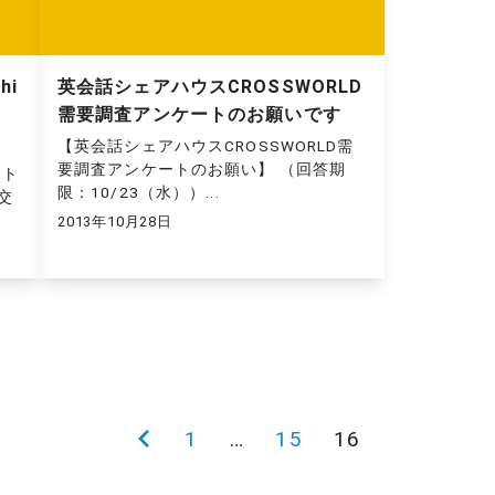
hi
英会話シェアハウスCROSSWORLD
需要調査アンケートのお願いです
【英会話シェアハウスCROSSWORLD需
要調査アンケートのお願い】 （回答期
クト
限：10/23（水））...
交
2013年10月28日
前
1
…
15
16
の