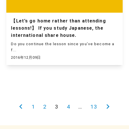
【Let’s go home rather than attending
lessons!】 If you study Japanese, the
international share house.
Do you continue the lesson since you’ve become a
f...
2016年12月09日
投
前
1
2
3
4
…
13
次
稿
の
の
の
ペ
ペ