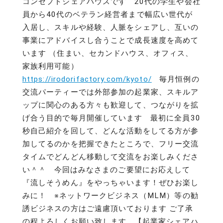
コンセプトシェアハウスです 20代の学生や会社
員から40代のベテラン経営者まで幅広い世代が
入居し、スキルや経験、人脈をシェアし、互いの
事業にアドバイスし合うことで成長速度を高めて
います （住まい、セカンドハウス、オフィス、
家族利用可能）
https://irodorifactory.com/kyoto/
毎月恒例の
交流パーティーでは外部参加の起業家、スキルア
ップに関心のある方々も歓迎して、つながりを拡
げ合う目的で毎月開催しています 最初に全員30
秒自己紹介を回して、どんな活動をしてる方が参
加してるのかを把握できたところで、フリー交流
タイムでどんどん移動して交流をお楽しみくださ
い＾＾ 今回はみなさまのご要望にお応えして
『流しそうめん』をやっちゃいます！ぜひお楽し
みに！ ※ネットワークビジネス（MLM）等の勧
誘ビジネスの方はご遠慮頂いております ご了承
の程よろしくお願い致します 【起業家シェアハ