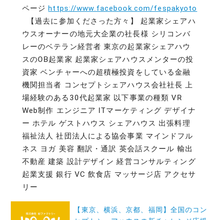
ページ
https://www.facebook.com/fespakyoto
【過去に参加くださった方々】 起業家シェアハ
ウスオーナーの地元大企業の社長様 シリコンバ
レーのベテラン経営者 東京の起業家シェアハウ
スのOB起業家 起業家シェアハウスメンターの投
資家 ベンチャーへの超積極投資をしている金融
機関担当者 コンセプトシェアハウス会社社長 上
場経験のある30代起業家 以下事業の種類 VR
Web制作 エンジニア ITマーケティング デザイナ
ー ホテル ゲストハウス シェアハウス 出張料理
福祉法人 社団法人による協会事業 マインドフル
ネス ヨガ 美容 翻訳・通訳 英会話スクール 輸出
不動産 建築 設計デザイン 経営コンサルティング
起業支援 銀行 VC 飲食店 マッサージ店 アクセサ
リー
投
【東京、横浜、京都、福岡】全国のコン
稿