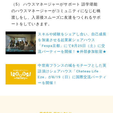
（5） ハウスマネージャーがサポート 語学堪能
のハウスマネージャーがコミュニティになじむ橋
渡しをし、入居後スムーズに友達をつくれるサポ
ートをしていきます。
投
スキルや経験をシェアし合い、自己成長
稿
を加速させる起業家シェアハウス
「Fespa京都」にて8月25日（土）に交
ナ
流パーティーを開催！★外部参加歓迎★
ビ
ゲ
中世南フランスの城をモチーフとした英
語漬けシェアハウス「Chateau Life
ー
Eze」が8/19（日）に国際交流パーティ
シ
ーを開催！
ョ
ン