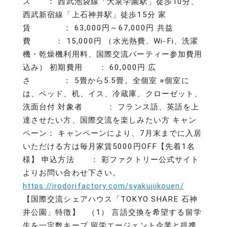
ス ： 西武池袋線「大泉学園駅」徒歩10分、
西武新宿線「上石神井駅」徒歩15分 家
賃 ： 63,000円～67,000円 共益
費 ： 15,000円 （水光熱費、Wi-Fi、洗濯
機・乾燥機利用料、国際交流パーティー参加費用
込み） 初期費用 ： 60,000円 広
さ ： 5畳から5.5畳。全個室 ※個室に
は、ベッド、机、イス、冷蔵庫、クローゼット、
洗面台付 対象者 ： フランス語、英語を上
達させたい方、国際交流を楽しみたい方 キャン
ペーン： キャンペーンにより、7月末までに入居
いただける方は毎月家賃5000円OFF【先着1名
様】 申込方法 ： 彩ファクトリー公式サイト
よりお問い合わせ下さい。
https://irodorifactory.com/syakujiikouen/
【国際交流シェアハウス「TOKYO SHARE 石神
井公園」特徴】 （1） 言語交換を希望する留学
生を一定数キープ 留学エージェント企業と提携