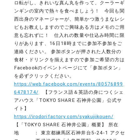
ロ転がし、きれいな真ん丸を作って、クーラーギ
ンギンの室内で熱々を食べましょう！ 今回も関
西出身のマネージャーが、簡単かつ激うまなレシ
ピもお教えしますのでご興味ある方はメモのご用
意も忘れずに！ 仕入れの数量や仕込み時間に限
りがあります、16日18時までに参加不参加をご
連絡ください。 参加ボタンが押された人数分の
食材・ドリンクを揃えますので参加ご希望の方は
Facebookのイベントページにて「参加ボタン」
を必ずクリックください。
https://web.facebook.com/events/80576899
6478174/
【フランス語＆英語の身につくシェ
アハウス「TOKYO SHARE 石神井公園」公式サ
イト】
https://irodorifactory.com/syakujiikouen/
【「TOKYO SHARE 石神井公園」概要】 所在
地 ： 東京都練馬区石神井台5-24-1 アクセ