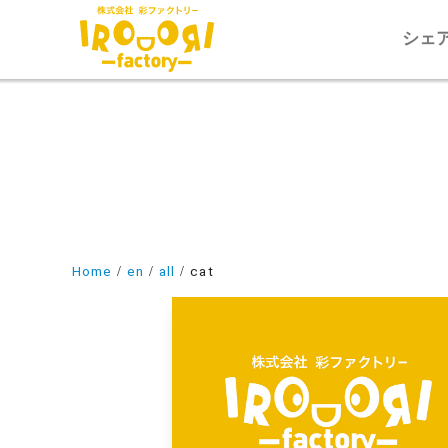
シェ
Home
en
all
cat