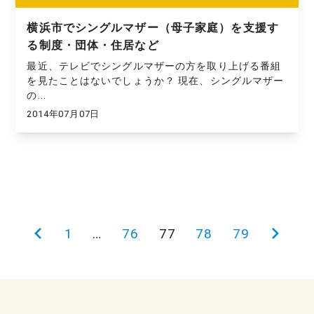
横浜市でシングルマザー（母子家庭）を支援す
る制度・団体・住居など
最近、テレビでシングルマザーの方を取り上げる番組
を見たことはないでしょうか？ 現在、シングルマザー
の...
2014年07月07日
投
前
1
…
76
77
78
79
次
稿
の
の
の
ペ
ペ
ペ
ー
ー