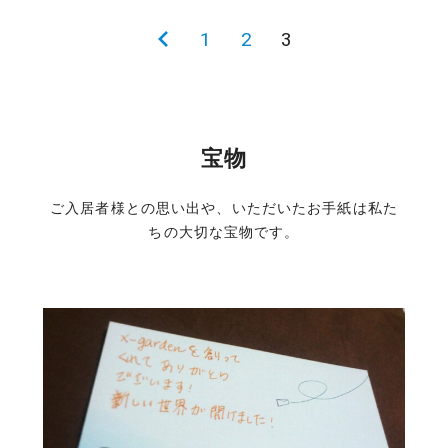
投
前
1
2
3
稿
の
の
ペ
ペ
ー
宝物
ー
ジ
ジ
ご入居者様との思い出や、いただいたお手紙は私た
ちの大切な宝物です。
送
り