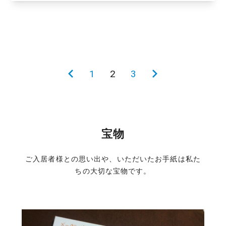
投
前
1
2
3
次
稿
の
の
の
ペ
ペ
ペ
ー
ー
宝物
ー
ジ
ジ
ジ
ご入居者様との思い出や、いただいたお手紙は私た
ちの大切な宝物です。
送
り